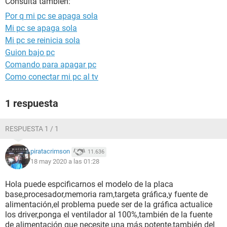
Consulta también:
Por q mi pc se apaga sola
Mi pc se apaga sola
Mi pc se reinicia sola
Guion bajo pc
Comando para apagar pc
Como conectar mi pc al tv
1 respuesta
RESPUESTA 1 / 1
piratacrimson
11.636
18 may 2020 a las 01:28
Hola puede espcificarnos el modelo de la placa
base,procesador,memoria ram,targeta gráfica,y fuente de
alimentación,el problema puede ser de la gráfica actualice
los driver,ponga el ventilador al 100%,también de la fuente
de alimentación que necesite una más potente,también del