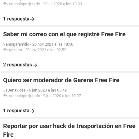
carloslopezjurado
-
20 jul 2020 a las 13:03
1 respuesta
Saber mi correo con el que registré Free Fire
Yaniorjaramillo
-
26 nov 2021 a las 18:50
gslaura
-
29 nov 2021 a las 02:52
2 respuestas
Quiero ser moderador de Garena Free Fire
JsBenavides
-
6 jun 2020 a las 05:49
carloslopezjurado
-
9 jun 2020 a las 13:07
1 respuesta
Reportar por usar hack de trasportación en Free
Fire