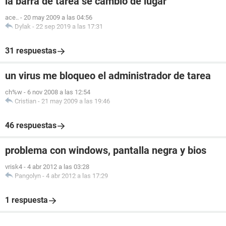
la barra de tarea se cambio de lugar
ace..
-
20 may 2009 a las 04:56
Dylak
-
22 sep 2019 a las 17:31
31 respuestas
un virus me bloqueo el administrador de tarea
ch%w
-
6 nov 2008 a las 12:54
Cristian
-
21 may 2009 a las 19:46
46 respuestas
problema con windows, pantalla negra y bios
vrisk4
-
4 abr 2012 a las 03:28
Pangolyn
-
4 abr 2012 a las 17:29
1 respuesta