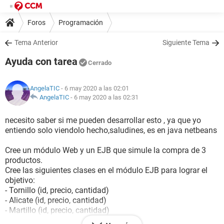
Foros
Programación
Tema Anterior
Siguiente Tema
Ayuda con tarea
Cerrado
AngelaTIC
- 6 may 2020 a las 02:01
AngelaTIC
-
6 may 2020 a las 02:31
necesito saber si me pueden desarrollar esto , ya que yo
entiendo solo viendolo hecho,saludines, es en java netbeans
Cree un módulo Web y un EJB que simule la compra de 3
productos.
Cree las siguientes clases en el módulo EJB para lograr el
objetivo:
- Tornillo (id, precio, cantidad)
- Alicate (id, precio, cantidad)
- Martillo (id, precio, cantidad)
- Venta (id, neto, iva, total)