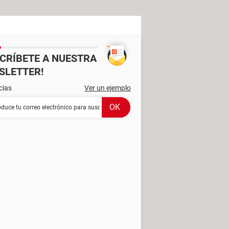
SCRÍBETE A NUESTRA
SLETTER!
cias
Ver un ejemplo