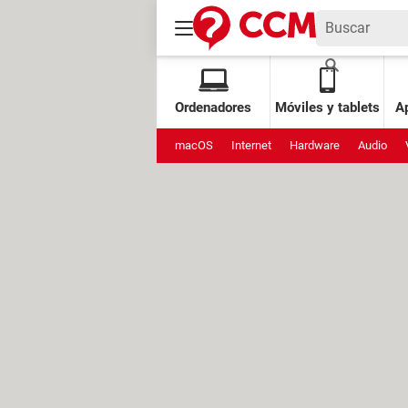
Ordenadores
Móviles y tablets
Ap
macOS
Internet
Hardware
Audio