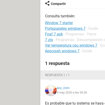
Compartir
Consulta también:
Window 7 starter
Portapapeles windows 7
- Guide
Fnaf 7 apk
- Programas - Terror
7 zip
- Programas - Descompresión d
Ver temperatura cpu windows 7
- Gu
Appcrash windows 7
- Guide
1 respuesta
RESPUESTA 1 / 1
Aric_OVH
9 may 2020 a las 00:26
Es probable que tu sistema se haya 