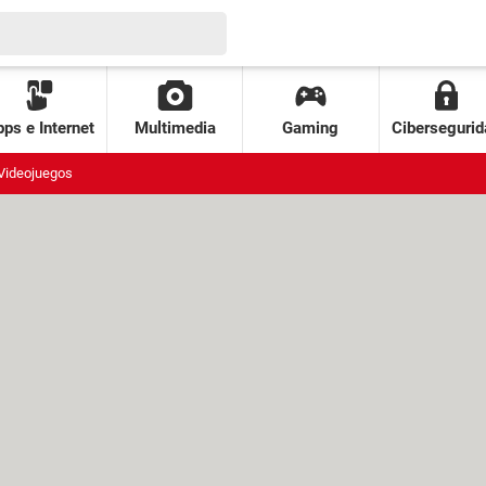
ps e Internet
Multimedia
Gaming
Cibersegurid
Videojuegos