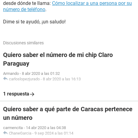
desde dónde te llama:
Cómo localizar a una persona por su
número de teléfono
.
Dime si te ayudó, ¡un saludo!
Discusiones similares
Quiero saber el número de mi chip Claro
Paraguay
Armando
-
8 abr 2020 a las 01:32
carloslopezjurado
-
8 abr 2020 a las 16:13
1 respuesta
Quiero saber a qué parte de Caracas pertenece
un número
carmencita
-
14 abr 2020 a las 04:38
ChaneGarcia
-
9 sep 2024 a las 01:14