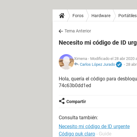
Foros
Hardware
Portátiles
Tema Anterior
Necesito mi código de ID ur
Ximena
- Modificado el 28 abr 2020 a
Carlos López Jurado
-
28 abr
Hola, quería el código para desbloq
74c63b0dd1ed
Compartir
Consulta también:
Necesito mi código de ID urgente
Código puk claro
- Guide