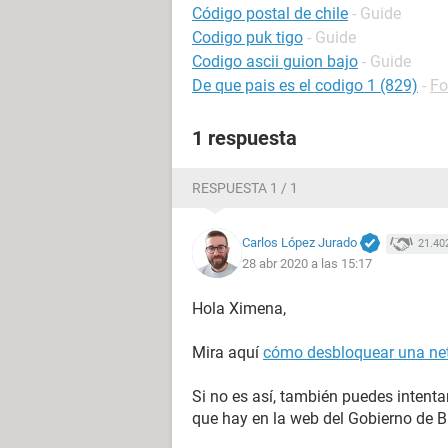
Código postal de chile
- Guide
Codigo puk tigo
- Guide
Codigo ascii guion bajo
- Guide
De que pais es el codigo 1 (829)
-
Fo
1 respuesta
RESPUESTA 1 / 1
Carlos López Jurado
21.40
28 abr 2020 a las 15:17
Hola Ximena,
Mira aquí
cómo desbloquear una net
Si no es así, también puedes intentar
que hay en la web del Gobierno de Bu