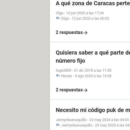
A qué zona de Caracas perte
Olga
-
10 jun 2020 a las 17:04
Olga
-
12 jun 2020 a las 00:02
2 respuestas
Quisiera saber a qué parte 
número fijo
Suje2009
-
21 dic 2018 a las 11:30
Nanas
-
9 ago 2020 a las 16:58
2 respuestas
Necesito mi código puk de m
Jeimynbuesaquillo
-
23 may 2024 a las 04:53
Jeimynbuesaquillo
-
23 may 2024 a las 04