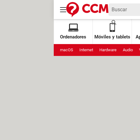
Ordenadores
Móviles y tablets
Ap
macOS
Internet
Hardware
Audio