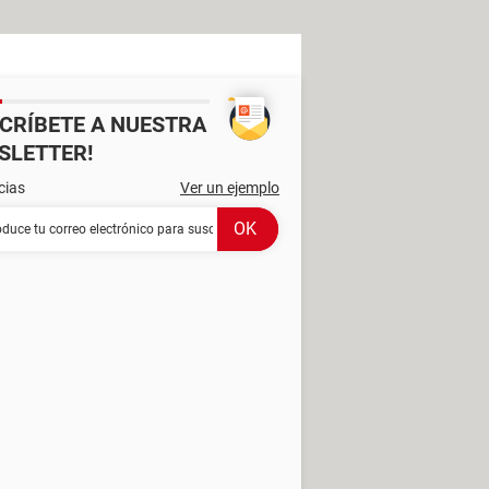
SCRÍBETE A NUESTRA
SLETTER!
cias
Ver un ejemplo