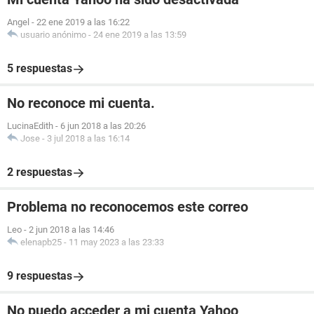
Angel
-
22 ene 2019 a las 16:22
usuario anónimo
-
24 ene 2019 a las 13:59
5 respuestas
No reconoce mi cuenta.
LucinaEdith
-
6 jun 2018 a las 20:26
Jose
-
3 jul 2018 a las 16:14
2 respuestas
Problema no reconocemos este correo
Leo
-
2 jun 2018 a las 14:46
elenapb25
-
11 may 2023 a las 23:33
9 respuestas
No puedo acceder a mi cuenta Yahoo