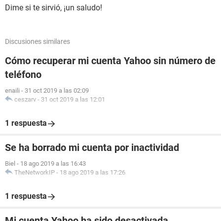
Dime si te sirvió, ¡un saludo!
Discusiones similares
Cómo recuperar mi cuenta Yahoo sin número de
teléfono
enaili
-
31 oct 2019 a las 02:09
ceszarv
-
31 oct 2019 a las 12:01
1 respuesta
Se ha borrado mi cuenta por inactividad
Biel
-
18 ago 2019 a las 16:43
TheNetworkIP
-
18 ago 2019 a las 17:26
1 respuesta
Mi cuenta Yahoo ha sido desactivada