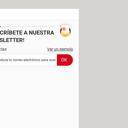
SCRÍBETE A NUESTRA
SLETTER!
cias
Ver un ejemplo