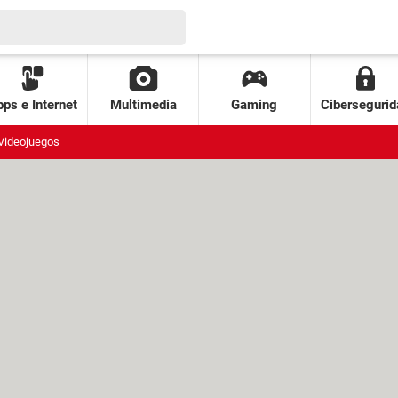
ps e Internet
Multimedia
Gaming
Cibersegurid
Videojuegos