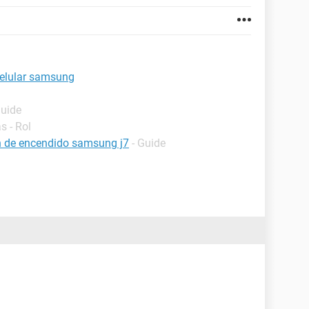
celular samsung
Guide
s - Rol
ón de encendido samsung j7
- Guide