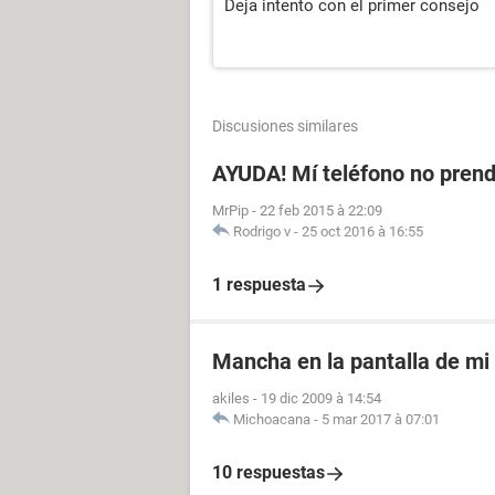
Deja intento con el primer consejo
Discusiones similares
AYUDA! Mí teléfono no prend
MrPip
-
22 feb 2015 à 22:09
Rodrigo v
-
25 oct 2016 à 16:55
1 respuesta
Mancha en la pantalla de mi 
akiles
-
19 dic 2009 à 14:54
Michoacana
-
5 mar 2017 à 07:01
10 respuestas