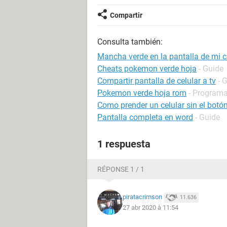
Compartir
Consulta también:
Mancha verde en la pantalla de mi 
Cheats pokemon verde hoja
- Guide
Compartir pantalla de celular a tv
- 
Pokemon verde hoja rom
- Programa
Como prender un celular sin el bot
Pantalla completa en word
- Guide
1 respuesta
RÉPONSE 1 / 1
piratacrimson
11.636
27 abr 2020 à 11:54