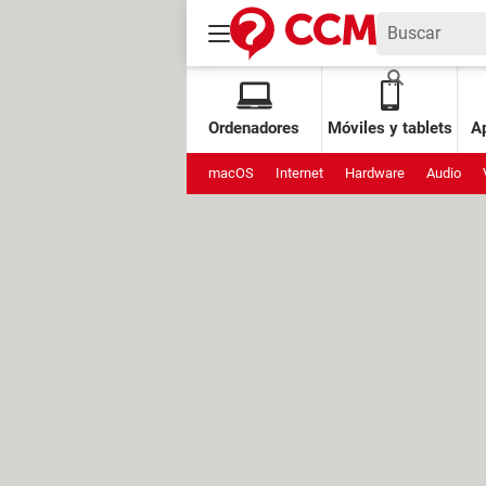
Ordenadores
Móviles y tablets
Ap
macOS
Internet
Hardware
Audio