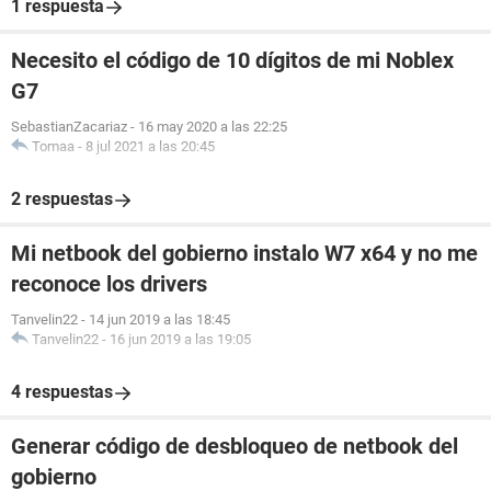
1 respuesta
Necesito el código de 10 dígitos de mi Noblex
G7
SebastianZacariaz
-
16 may 2020 a las 22:25
Tomaa
-
8 jul 2021 a las 20:45
2 respuestas
Mi netbook del gobierno instalo W7 x64 y no me
reconoce los drivers
Tanvelin22
-
14 jun 2019 a las 18:45
Tanvelin22
-
16 jun 2019 a las 19:05
4 respuestas
Generar código de desbloqueo de netbook del
gobierno