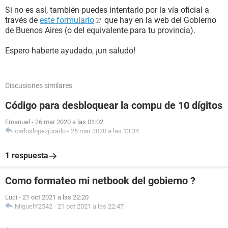
Si no es así, también puedes intentarlo por la vía oficial a
través de
este formulario
que hay en la web del Gobierno
de Buenos Aires (o del equivalente para tu provincia).
Espero haberte ayudado, ¡un saludo!
Discusiones similares
Código para desbloquear la compu de 10 dígitos
Emanuel
-
26 mar 2020 a las 01:02
carloslopezjurado
-
26 mar 2020 a las 13:34
1 respuesta
Como formateo mi netbook del gobierno ?
Luci
-
21 oct 2021 a las 22:20
MiguelY2542
-
21 oct 2021 a las 22:47