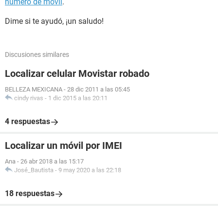
número de móvil
.
Dime si te ayudó, ¡un saludo!
Discusiones similares
Localizar celular Movistar robado
BELLEZA MEXICANA
-
28 dic 2011 a las 05:45
cindy rivas
-
1 dic 2015 a las 20:11
4 respuestas
Localizar un móvil por IMEI
Ana
-
26 abr 2018 a las 15:17
José_Bautista
-
9 may 2020 a las 22:18
18 respuestas