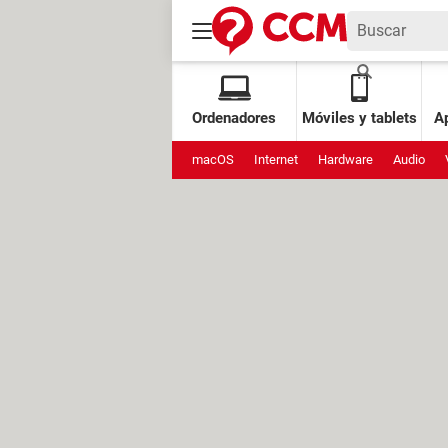
Ordenadores
Móviles y tablets
Ap
macOS
Internet
Hardware
Audio