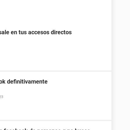
ale en tus accesos directos
ok definitivamente
23