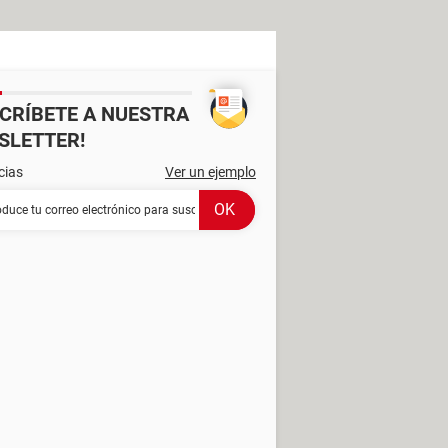
SCRÍBETE A NUESTRA
SLETTER!
cias
Ver un ejemplo