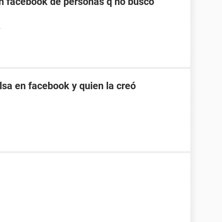
n facebook de personas q no busco
4
sa en facebook y quien la creó