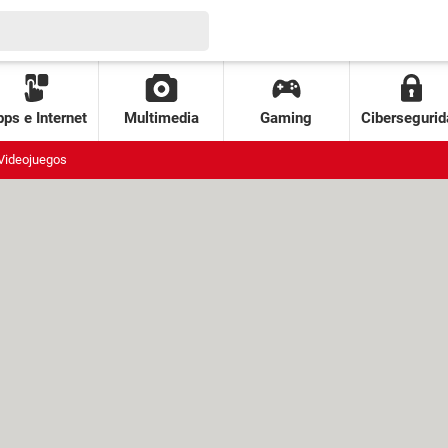
ps e Internet
Multimedia
Gaming
Cibersegurid
Videojuegos