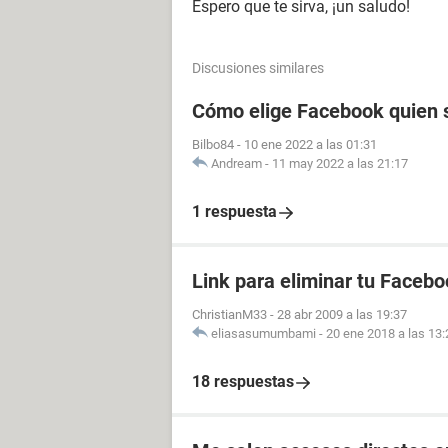
Espero que te sirva, ¡un saludo!
Discusiones similares
Cómo elige Facebook quien s
Bilbo84
-
10 ene 2022 a las 01:31
Andream
-
11 may 2022 a las 21:17
1 respuesta
Link para eliminar tu Facebo
ChristianM33
-
28 abr 2009 a las 19:37
eliasasumumbami
-
20 ene 2018 a las 13:
18 respuestas