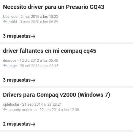
Necesito driver para un Presario CQ43
Ube_ece
-
2 mar 2015 a las 18:22
rafiki
-
3 may 2020 a las 06:59
3 respuestas
driver faltantes en mi compaq cq45
dearcos
-
12 dic 2012 a las 05:45
jorge
-
20 oct 2013 a las 06:45
3 respuestas
Drivers para Compaq v2000 (Windows 7)
cjdelsolar
-
21 sep 2014 a las 23:21
usuario anónimo
-
22 sep 2014 a las 12:38
2 respuestas