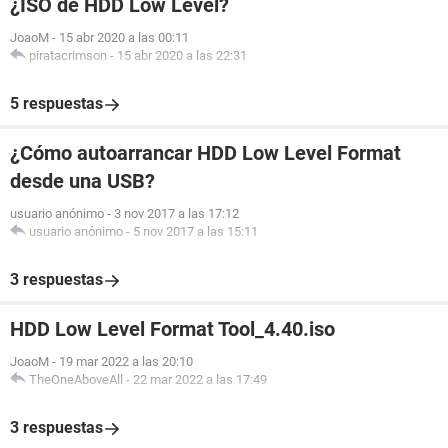
¿ISO de HDD Low Level?
JoaoM
-
15 abr 2020 a las 00:11
piratacrimson
-
15 abr 2020 a las 22:31
5 respuestas
¿Cómo autoarrancar HDD Low Level Format
desde una USB?
usuario anónimo
-
3 nov 2017 a las 17:12
usuario anónimo
-
5 nov 2017 a las 15:11
3 respuestas
HDD Low Level Format Tool_4.40.iso
JoaoM
-
19 mar 2022 a las 20:10
TheOneAboveAll
-
22 mar 2022 a las 17:49
3 respuestas