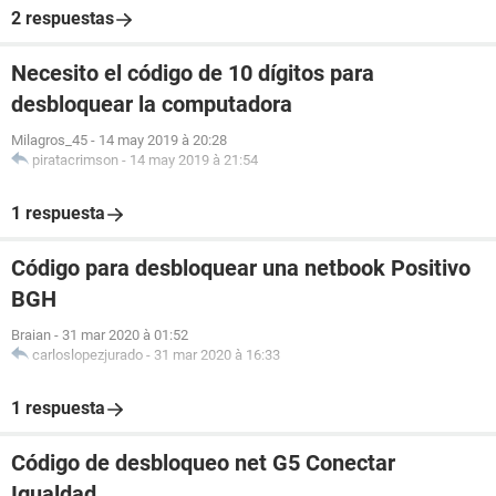
2 respuestas
Necesito el código de 10 dígitos para
desbloquear la computadora
Milagros_45
-
14 may 2019 à 20:28
piratacrimson
-
14 may 2019 à 21:54
1 respuesta
Código para desbloquear una netbook Positivo
BGH
Braian
-
31 mar 2020 à 01:52
carloslopezjurado
-
31 mar 2020 à 16:33
1 respuesta
Código de desbloqueo net G5 Conectar
Igualdad