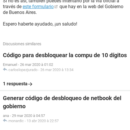
Si no es así, también puedes intentarlo por la vía oficial a
través de
este formulario
que hay en la web del Gobierno
de Buenos Aires.
Espero haberte ayudado, ¡un saludo!
Discusiones similares
Código para desbloquear la compu de 10 dígitos
Emanuel
-
26 mar 2020 à 01:02
carloslopezjurado
-
26 mar 2020 à 13:34
1 respuesta
Generar código de desbloqueo de netbook del
gobierno
ana
-
29 mar 2020 à 04:57
monardic
-
13 abr 2020 à 22:57