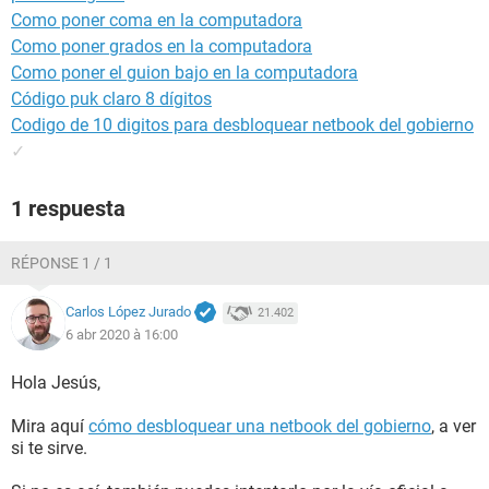
Como poner coma en la computadora
Como poner grados en la computadora
Como poner el guion bajo en la computadora
Código puk claro 8 dígitos
Codigo de 10 digitos para desbloquear netbook del gobierno
✓
1 respuesta
RÉPONSE 1 / 1
Carlos López Jurado
21.402
6 abr 2020 à 16:00
Hola Jesús,
Mira aquí
cómo desbloquear una netbook del gobierno
, a ver
si te sirve.