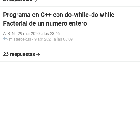
Programa en C++ con do-while-do while
Factorial de un numero entero
A_R_N
-
29 mar 2020 a las 23:46
misterdekus
-
9 abr 2021 a las 06:09
23 respuestas