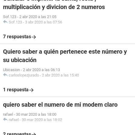
multiplicación y divicion de 2 numeros
Sof.123
-
2 abr 2020 a las 21:05
Sof.123
-
3 abr 2020 a las 07:56
7 respuestas
Quiero saber a quién pertenece este número y
su ubicación
Ubicasion
-
2 abr 2020 a las 06:13
carloslopezjurado
-
2 abr 2020 a las 15:40
1 respuesta
quiero saber el numero de mi modem claro
rafael
-
30 mar 2020 a las 18:00
rafael
-
30 mar 2020 a las 18:02
2 respuestas