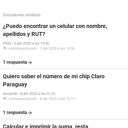
Discusiones similares
¿Puedo encontrar un celular con nombre,
apellidos y RUT?
Pitita
-
3 abr 2020 a las 14:30
carloslopezjurado
-
7 abr 2020 a las 16:56
1 respuesta
Quiero saber el número de mi chip Claro
Paraguay
Armando
-
8 abr 2020 a las 01:32
carloslopezjurado
-
8 abr 2020 a las 16:13
1 respuesta
Calcular e imprimir la suma, resta ,