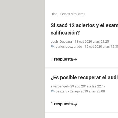
Discusiones similares
Si sacó 12 aciertos y el exa
calificación?
Josh_Guevara
-
13 oct 2020 a las 21:25
carloslopezjurado
-
15 oct 2020 a las 12:3
1 respuesta
¿Es posible recuperar el aud
alvaroangel
-
29 ago 2019 a las 22:47
ceszarv
-
29 ago 2019 a las 23:08
1 respuesta