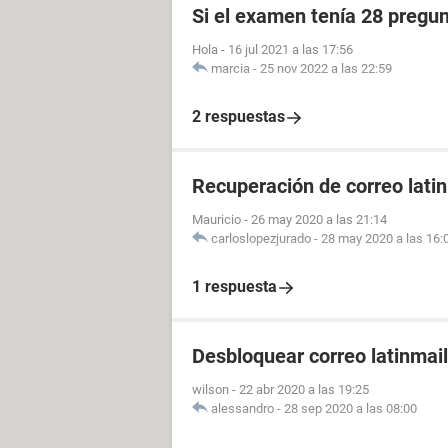
Si el examen tenía 28 pregun
Hola
-
16 jul 2021 a las 17:56
marcia
-
25 nov 2022 a las 22:59
2 respuestas
Recuperación de correo lati
Mauricio
-
26 may 2020 a las 21:14
carloslopezjurado
-
28 may 2020 a las 16:
1 respuesta
Desbloquear correo latinmail
wilson
-
22 abr 2020 a las 19:25
alessandro
-
28 sep 2020 a las 08:00