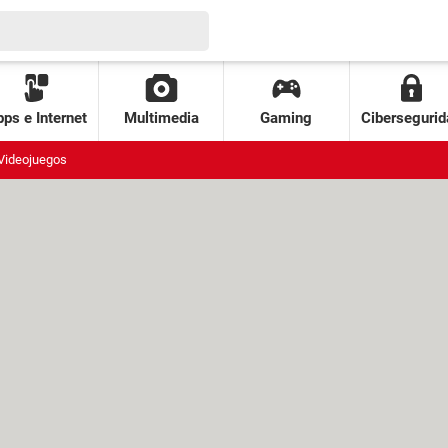
ps e Internet
Multimedia
Gaming
Cibersegurid
Videojuegos