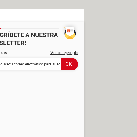
SCRÍBETE A NUESTRA
SLETTER!
cias
Ver un ejemplo