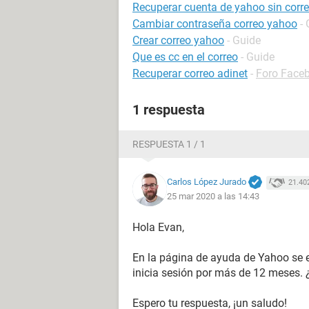
Recuperar cuenta de yahoo sin correo
Cambiar contraseña correo yahoo
-
Crear correo yahoo
- Guide
Que es cc en el correo
- Guide
Recuperar correo adinet
-
Foro Face
1 respuesta
RESPUESTA 1 / 1
Carlos López Jurado
21.40
25 mar 2020 a las 14:43
Hola Evan,
En la página de ayuda de Yahoo se e
inicia sesión por más de 12 meses. 
Espero tu respuesta, ¡un saludo!