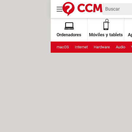
Ordenadores
Móviles y tablets
Ap
macOS
Internet
Hardware
Audio