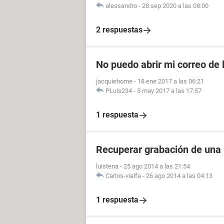
alessandro
-
28 sep 2020 a las 08:00
2 respuestas
No puedo abrir mi correo de 
jacquiehome
-
18 ene 2017 a las 06:21
PLuis234
-
5 may 2017 a las 17:57
1 respuesta
Recuperar grabación de una
luistena
-
25 ago 2014 a las 21:54
Carlos-vialfa
-
26 ago 2014 a las 04:13
1 respuesta