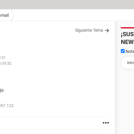
Gmail
Siguiente Tema
¡SU
NEW
Noti
3:31
s 03:32
jo
987.132