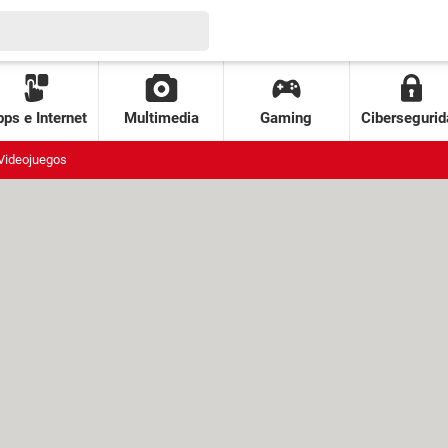
ps e Internet
Multimedia
Gaming
Cibersegurid
Videojuegos