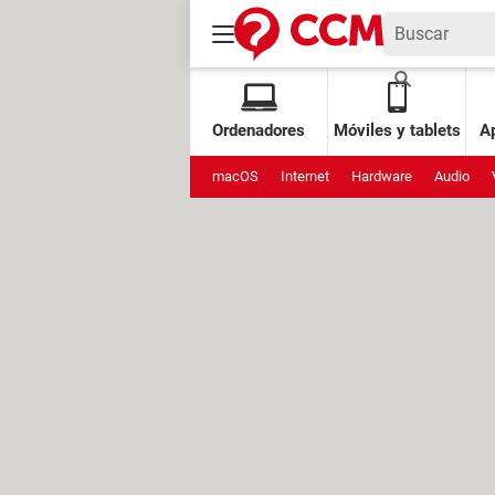
Ordenadores
Móviles y tablets
Ap
macOS
Internet
Hardware
Audio