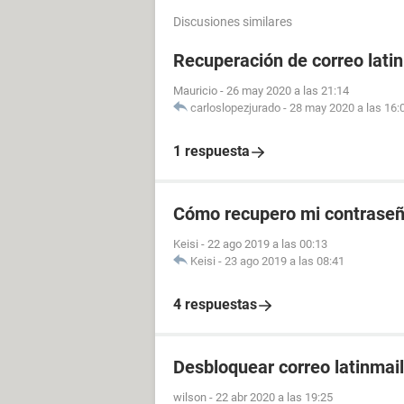
Discusiones similares
Recuperación de correo lati
Mauricio
-
26 may 2020 a las 21:14
carloslopezjurado
-
28 may 2020 a las 16:
1 respuesta
Cómo recupero mi contraseñ
Keisi
-
22 ago 2019 a las 00:13
Keisi
-
23 ago 2019 a las 08:41
4 respuestas
Desbloquear correo latinmail
wilson
-
22 abr 2020 a las 19:25