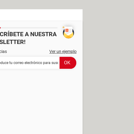
SCRÍBETE A NUESTRA
SLETTER!
cias
Ver un ejemplo