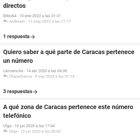
directos
Bilbo84
-
10 ene 2022 a las 01:31
Andream
-
11 may 2022 a las 21:17
1 respuesta
Quiero saber a qué parte de Caracas pertenece
un número
carmencita
-
14 abr 2020 a las 04:38
ChaneGarcia
-
9 sep 2024 a las 01:14
3 respuestas
A qué zona de Caracas pertenece este número
telefónico
Olga
-
10 jun 2020 a las 17:04
Olga
-
12 jun 2020 a las 00:02