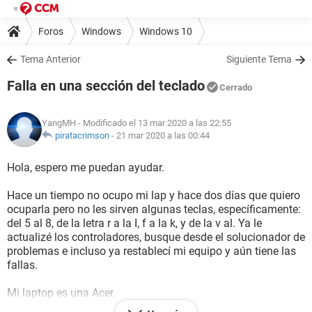
Foros
Windows
Windows 10
Tema Anterior
Siguiente Tema
Falla en una sección del teclado
Cerrado
YangMH
- Modificado el 13 mar 2020 a las 22:55
piratacrimson
-
21 mar 2020 a las 00:44
Hola, espero me puedan ayudar.
Hace un tiempo no ocupo mi lap y hace dos días que quiero
ocuparla pero no les sirven algunas teclas, específicamente:
del 5 al 8, de la letra r a la I, f a la k, y de la v al. Ya le
actualizé los controladores, busque desde el solucionador de
problemas e incluso ya restablecí mi equipo y aún tiene las
fallas.
Mi laptop es una Acer.