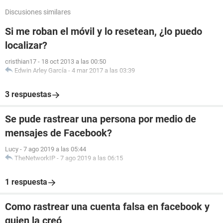
Discusiones similares
Si me roban el móvil y lo resetean, ¿lo puedo
localizar?
cristhian17
-
18 oct 2013 a las 00:50
Edwin Arley García
-
4 mar 2017 a las 03:39
3 respuestas
Se pude rastrear una persona por medio de
mensajes de Facebook?
Lucy
-
7 ago 2019 a las 05:44
TheNetworkIP
-
7 ago 2019 a las 06:15
1 respuesta
Como rastrear una cuenta falsa en facebook y
quien la creó