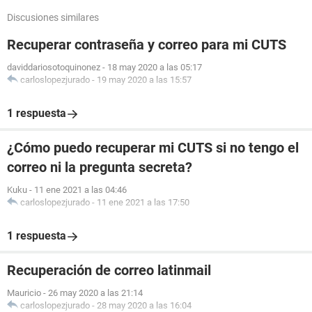
Discusiones similares
Recuperar contraseña y correo para mi CUTS
daviddariosotoquinonez
-
18 may 2020 a las 05:17
carloslopezjurado
-
19 may 2020 a las 15:57
1 respuesta
¿Cómo puedo recuperar mi CUTS si no tengo el
correo ni la pregunta secreta?
Kuku
-
11 ene 2021 a las 04:46
carloslopezjurado
-
11 ene 2021 a las 17:50
1 respuesta
Recuperación de correo latinmail
Mauricio
-
26 may 2020 a las 21:14
carloslopezjurado
-
28 may 2020 a las 16:04