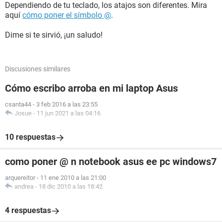
Dependiendo de tu teclado, los atajos son diferentes. Mira
aquí
cómo poner el símbolo @
.
Dime si te sirvió, ¡un saludo!
Discusiones similares
Cómo escribo arroba en mi laptop Asus
csanta44
-
3 feb 2016 a las 23:55
Josue
-
11 jun 2021 a las 04:16
10 respuestas
como poner @ n notebook asus ee pc windows7
arquereitor
-
11 ene 2010 a las 21:00
andrea
-
18 dic 2010 a las 18:42
4 respuestas