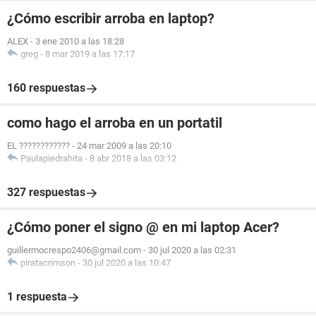
¿Cómo escribir arroba en laptop?
ALEX
-
3 ene 2010 a las 18:28
greg
-
8 mar 2019 a las 17:17
160 respuestas
como hago el arroba en un portatil
EL ????????????
-
24 mar 2009 a las 20:10
Paulapiedrahita
-
8 abr 2018 a las 03:12
327 respuestas
¿Cómo poner el signo @ en mi laptop Acer?
guillermocrespo2406@gmail.com
-
30 jul 2020 a las 02:31
piratacrimson
-
30 jul 2020 a las 10:47
1 respuesta