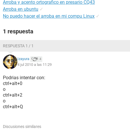
Arroba y acento ortografico en presario CQ43
Arroba en ubuntu
✓
No puedo hacer el arroba en mi compu Linux
✓
1 respuesta
RESPUESTA 1 / 1
Izayura
4
4 jul 2010 a las 11:29
Podrias intentar con:
ctrl+alt+0
o
ctrl+alt+2
o
ctrl+alt+Q
Discusiones similares