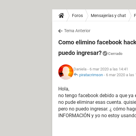
Foros
Mensajerías y chat
Tema Anterior
Como elimino facebook hack
puedo ingresar?
Cerrado
Daniela
- 6 mar 2020 a las 14:41
piratacrimson
-
6 mar 2020 a las 
Hola,
no tengo facebook debido a que ya
no pude eliminar esas cuenta. quisie
pero no puedo ingresar. ¿ cómo hag
INFORMACIÓN y yo no estoy usando? 