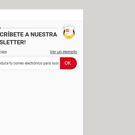
SCRÍBETE A NUESTRA
SLETTER!
cias
Ver un ejemplo