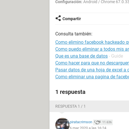
Configuración:
Android / Chrome 67.0.3
Compartir
Consulta también:
Como elimino facebook hackeado qu
Como puedo eliminar a todos mis a
Que es una base de datos
- Guide
Como hacer para que no descarguen
Pasar datos de una hoja de excel a
Como eliminar una pagina de faceb
1 respuesta
RESPUESTA 1 / 1
piratacrimson
11.636
6 mar 2020 a las 16:24