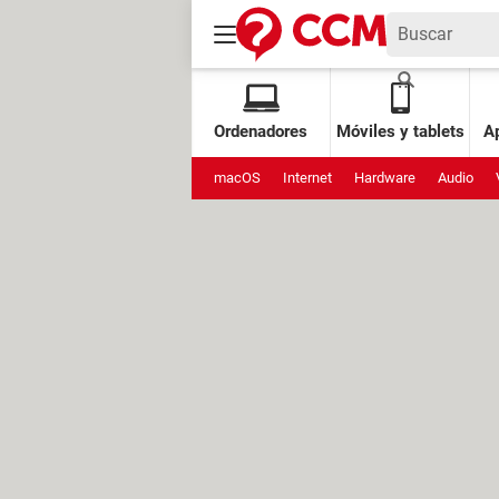
Ordenadores
Móviles y tablets
Ap
macOS
Internet
Hardware
Audio