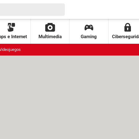
ps e Internet
Multimedia
Gaming
Cibersegurid
Videojuegos