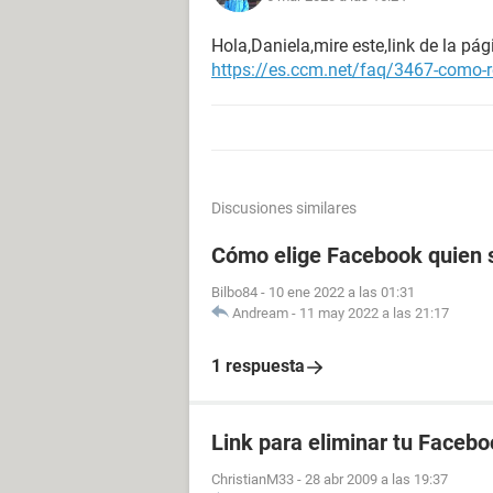
Hola,Daniela,mire este,link de la p
https://es.ccm.net/faq/3467-como-
Discusiones similares
Cómo elige Facebook quien s
Bilbo84
-
10 ene 2022 a las 01:31
Andream
-
11 may 2022 a las 21:17
1 respuesta
Link para eliminar tu Facebo
ChristianM33
-
28 abr 2009 a las 19:37