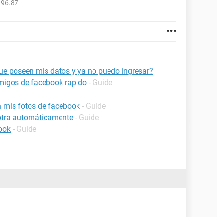
396.87
e poseen mis datos y ya no puedo ingresar?
migos de facebook rapido
- Guide
 mis fotos de facebook
- Guide
 otra automáticamente
- Guide
ook
- Guide