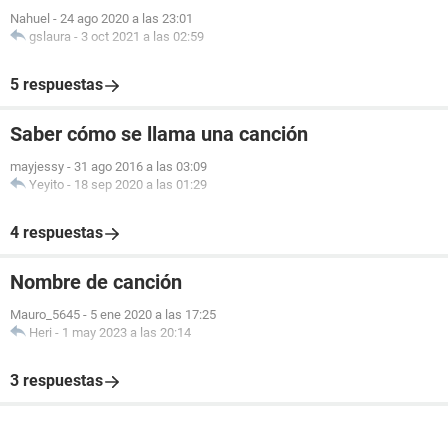
Nahuel
-
24 ago 2020 a las 23:01
gslaura
-
3 oct 2021 a las 02:59
5 respuestas
Saber cómo se llama una canción
mayjessy
-
31 ago 2016 a las 03:09
Yeyito
-
18 sep 2020 a las 01:29
4 respuestas
Nombre de canción
Mauro_5645
-
5 ene 2020 a las 17:25
Heri
-
1 may 2023 a las 20:14
3 respuestas