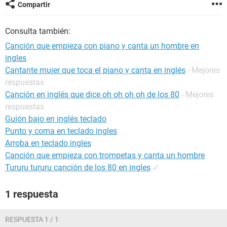
Compartir
Consulta también:
Canción que empieza con piano y canta un hombre en
ingles
Cantante mujer que toca el piano y canta en inglés
- Mejores
respuestas
Canción en inglés que dice oh oh oh oh de los 80
- Mejores
respuestas
Guión bajo en inglés teclado
Punto y coma en teclado ingles
Arroba en teclado ingles
Canción que empieza con trompetas y canta un hombre
Tururu tururu canción de los 80 en ingles
✓
1 respuesta
RESPUESTA 1 / 1