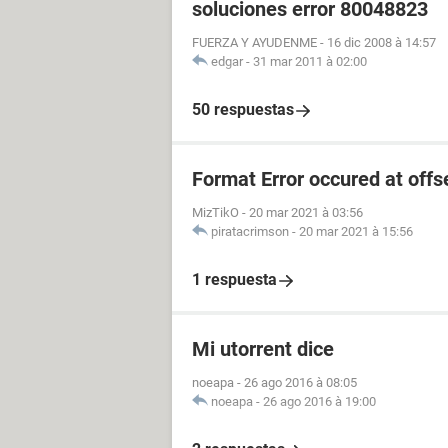
soluciones error 80048823
FUERZA Y AYUDENME
-
16 dic 2008 à 14:57
edgar
-
31 mar 2011 à 02:00
50 respuestas
Format Error occured at offs
MizTikO
-
20 mar 2021 à 03:56
piratacrimson
-
20 mar 2021 à 15:56
1 respuesta
Mi utorrent dice
noeapa
-
26 ago 2016 à 08:05
noeapa
-
26 ago 2016 à 19:00