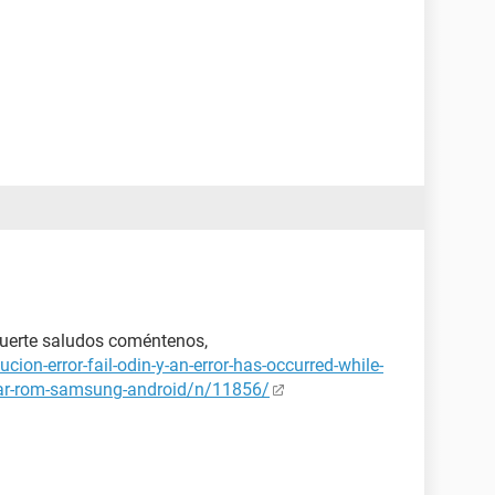
suerte saludos coméntenos,
on-error-fail-odin-y-an-error-has-occurred-while-
hear-rom-samsung-android/n/11856/