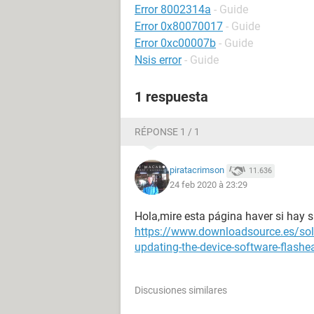
Error 8002314a
- Guide
Error 0x80070017
- Guide
Error 0xc00007b
- Guide
Nsis error
- Guide
1 respuesta
RÉPONSE 1 / 1
piratacrimson
11.636
24 feb 2020 à 23:29
Hola,mire esta página haver si hay 
https://www.downloadsource.es/soluci
updating-the-device-software-flas
Discusiones similares