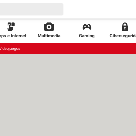
ps e Internet
Multimedia
Gaming
Cibersegurid
Videojuegos