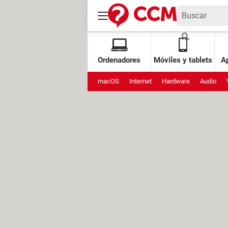
Ordenadores
Móviles y tablets
Ap
macOS
Internet
Hardware
Audio