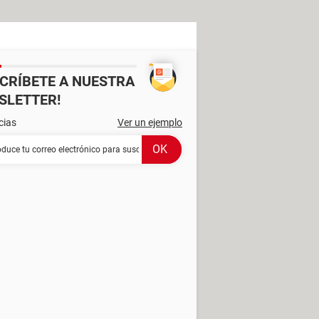
SCRÍBETE A NUESTRA
SLETTER!
cias
Ver un ejemplo