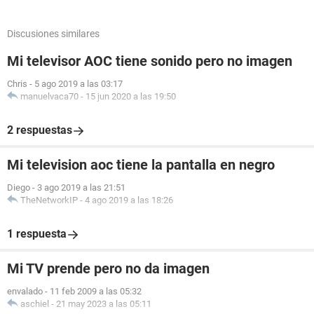
Discusiones similares
Mi televisor AOC tiene sonido pero no imagen
Chris
-
5 ago 2019 a las 03:17
manuelvaca70
-
15 jun 2020 a las 19:50
2 respuestas
Mi television aoc tiene la pantalla en negro
Diego
-
3 ago 2019 a las 21:51
TheNetworkIP
-
4 ago 2019 a las 18:26
1 respuesta
Mi TV prende pero no da imagen
envalado
-
11 feb 2009 a las 05:32
aschiel
-
21 may 2023 a las 05:11