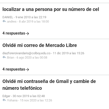
localizar a una persona por su número de cel
DANIEL
-
9 ene 2010 a las 22:19
andres
-
8 abr 2019 a las 18:00
4 respuestas
Olvidé mi correo de Mercado Libre
diazforeroivandario@colboy.edu.co
-
11 dic 2019 a las 15:26
Brian
-
6 ago 2020 a las 00:08
4 respuestas
Olvidé mi contraseña de Gmail y cambie de
número telefónico
Edgar
-
30 nov 2019 a las 02:48
Yohana
-
15 nov 2020 a las 12:26