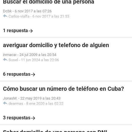
Buscar el domicilio de una persona
Dcbk
-
6 nov 2017 a las 07:26
Carlos-vialfa
-
6 nov 2017 a las 21:53
1 respuesta
averiguar domicilio y telefono de alguien
inmacar
-
24 jul 2009 a las 20:54
Susel
-
11 jun 2024 a las 22:06
6 respuestas
Cómo buscar un número de teléfono en Cuba?
JonasM.
-
22 may 2019 a las 20:43
dearmas
-
8 ene 2020 a las 02:22
3 respuestas