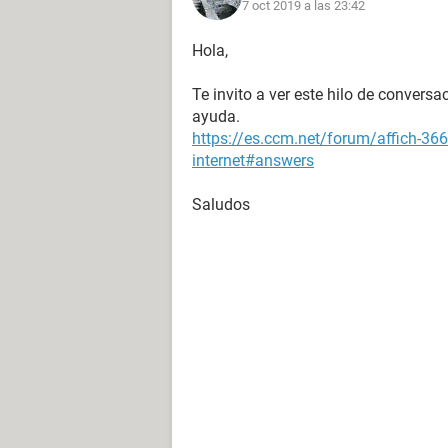
7 oct 2019 a las 23:42
Hola,
Te invito a ver este hilo de conversa
ayuda.
https://es.ccm.net/forum/affich-36
internet#answers
Saludos