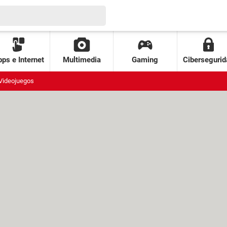
ps e Internet
Multimedia
Gaming
Cibersegurid
Videojuegos