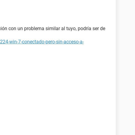
ción con un problema similar al tuyo, podría ser de
6224-win-7-conectado-pero-sin-acceso-a-