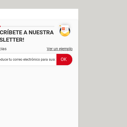
SCRÍBETE A NUESTRA
SLETTER!
cias
Ver un ejemplo