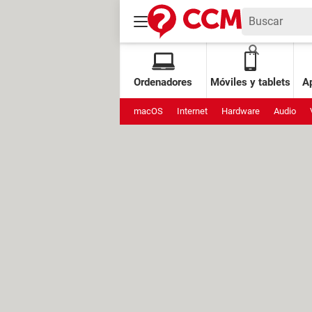
Ordenadores
Móviles y tablets
Ap
macOS
Internet
Hardware
Audio