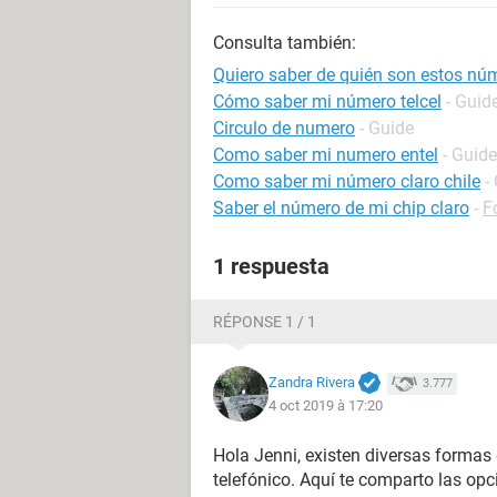
Consulta también:
Quiero saber de quién son estos nú
Cómo saber mi número telcel
- Guid
Circulo de numero
- Guide
Como saber mi numero entel
- Guide
Como saber mi número claro chile
-
Saber el número de mi chip claro
-
F
1 respuesta
RÉPONSE 1 / 1
Zandra Rivera
3.777
4 oct 2019 à 17:20
Hola Jenni, existen diversas forma
telefónico. Aquí te comparto las op