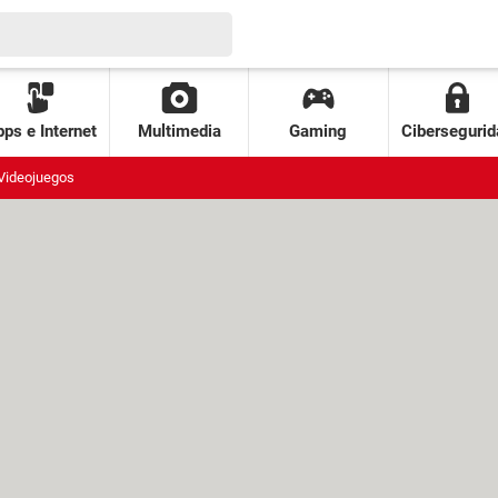
ps e Internet
Multimedia
Gaming
Cibersegurid
Videojuegos