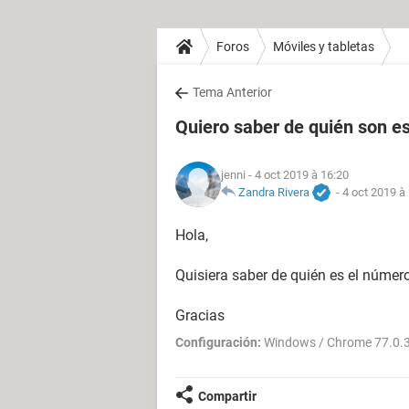
Foros
Móviles y tabletas
Tema Anterior
Quiero saber de quién son e
jenni
- 4 oct 2019 à 16:20
Zandra Rivera
-
4 oct 2019 à
Hola,
Quisiera saber de quién es el núme
Gracias
Configuración:
Windows / Chrome 77.0.
Compartir