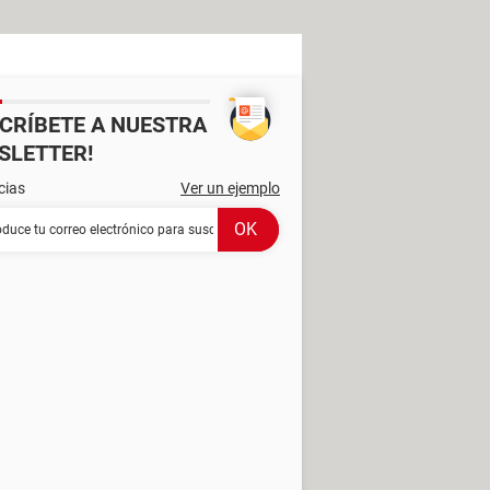
SCRÍBETE A NUESTRA
SLETTER!
cias
Ver un ejemplo