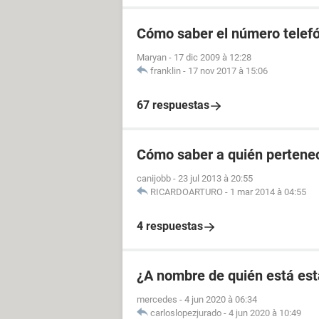
Cómo saber el número telefó
Maryan
-
17 dic 2009 à 12:28
franklin
-
17 nov 2017 à 15:06
67 respuestas
Cómo saber a quién pertenec
canijobb
-
23 jul 2013 à 20:55
RICARDOARTURO
-
1 mar 2014 à 04:55
4 respuestas
¿A nombre de quién está est
mercedes
-
4 jun 2020 à 06:34
carloslopezjurado
-
4 jun 2020 à 10:49