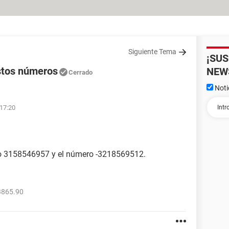
Siguiente Tema
¡SU
stos números
NEW
Cerrado
Noti
 17:20
ro 3158546957 y el número -3218569512.
3865.90