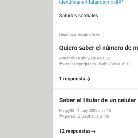
identificar-a-titular-de-movil#1
Saludos cordiales
Discusiones similares
Quiero saber el número de m
Armando
-
8 abr 2020 à 01:32
carloslopezjurado
-
8 abr 2020 à 16:13
1 respuesta
Saber el titular de un celular
Marpy32
-
1 may 2009 à 07:15
perez
-
2 jun 2016 à 21:46
12 respuestas