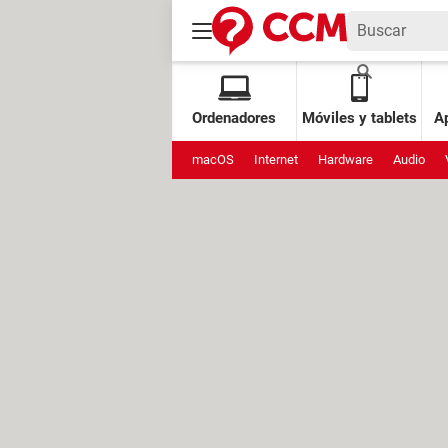
Ordenadores
Móviles y tablets
Ap
macOS
Internet
Hardware
Audio