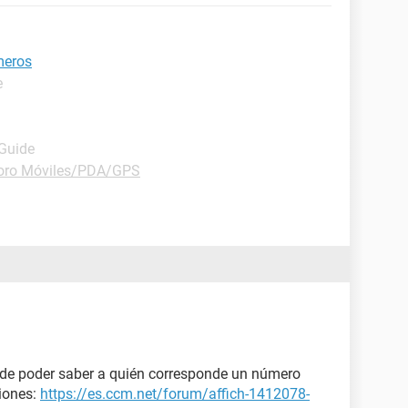
meros
e
 Guide
oro Móviles/PDA/GPS
s de poder saber a quién corresponde un número
ciones:
https://es.ccm.net/forum/affich-1412078-