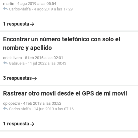
martin
-
4 ago 2019 a las 05:54
Carlos-vialfa
-
4 ago 2019 a las 17:29
1 respuesta
Encontrar un número telefónico con solo el
nombre y apellido
arielsilvera
-
8 feb 2016 a las 02:01
Gabruela
-
11 jul 2022 a las 08:43
3 respuestas
Rastrear otro movil desde el GPS de mi movil
dplopezm
-
4 feb 2013 a las 03:52
Carlos-vialfa
-
14 jun 2013 a las 07:16
1 respuesta