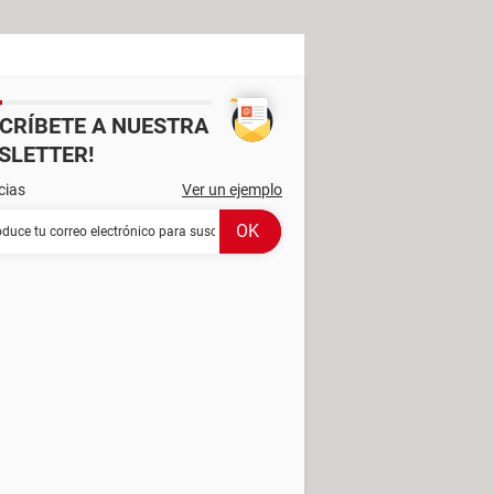
SCRÍBETE A NUESTRA
SLETTER!
cias
Ver un ejemplo