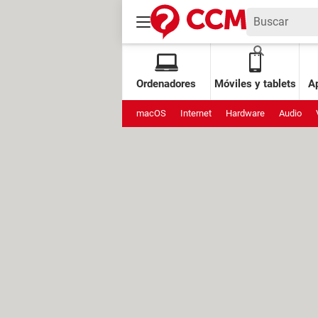
Ordenadores
Móviles y tablets
Ap
macOS
Internet
Hardware
Audio