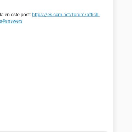
a en este post:
https://es.ccm.net/forum/affich-
es#answers