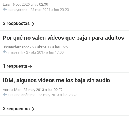
Luis
-
5 oct 2020 a las 02:39
canayorene
-
23 mar 2021 a las 23:20
2 respuestas
Por qué no salen vídeos que bajan para adultos
Jhonnyfernando
-
27 abr 2017 a las 16:57
mayestik
-
27 abr 2017 a las 17:00
1 respuesta
IDM, algunos videos me los baja sin audio
Varela Mor
-
23 may 2013 a las 09:27
usuario anónimo
-
23 may 2013 a las 23:28
3 respuestas