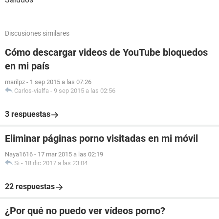
Discusiones similares
Cómo descargar videos de YouTube bloquedos
en mi país
marilpz
-
1 sep 2015 a las 07:26
Carlos-vialfa
-
9 sep 2015 a las 02:56
3 respuestas
Eliminar páginas porno visitadas en mi móvil
Naya1616
-
17 mar 2015 a las 02:19
Si
-
18 dic 2017 a las 23:04
22 respuestas
¿Por qué no puedo ver vídeos porno?