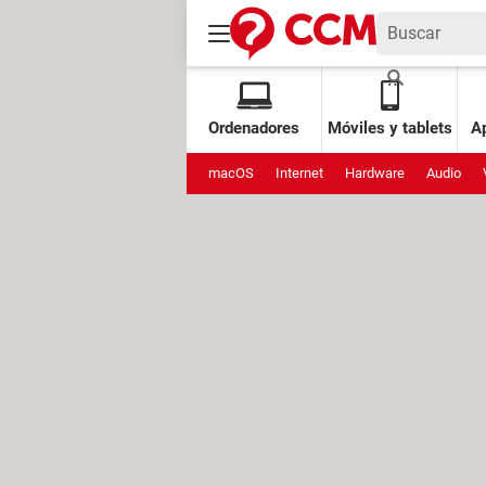
Ordenadores
Móviles y tablets
Ap
macOS
Internet
Hardware
Audio