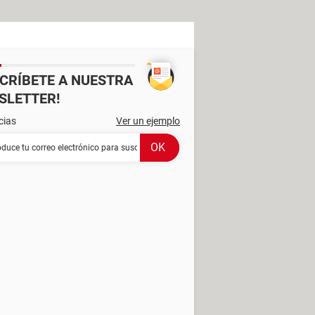
SCRÍBETE A NUESTRA
SLETTER!
cias
Ver un ejemplo