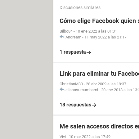
Discusiones similares
Cómo elige Facebook quien s
Bilbo84
-
10 ene 2022 a las 01:31
Andream
-
11 may 2022 a las 21:17
1 respuesta
Link para eliminar tu Facebo
ChristianM33
-
28 abr 2009 a las 19:37
eliasasumumbami
-
20 ene 2018 a las 13:
18 respuestas
Me salen accesos directos e
Vivi
-
10 mar 2022 a las 17:49