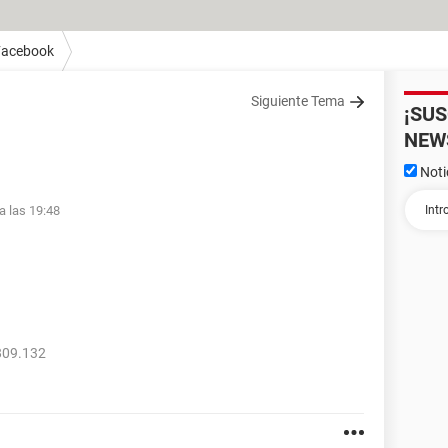
Facebook
Siguiente Tema
¡SU
NEW
Noti
a las 19:48
809.132