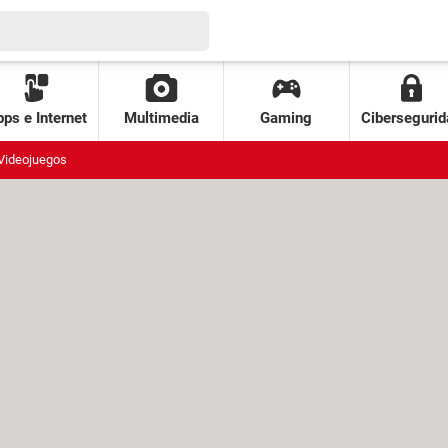
ps e Internet
Multimedia
Gaming
Cibersegurid
Videojuegos