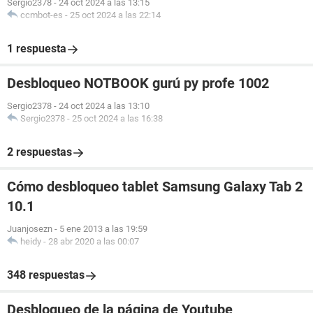
Sergio2378
-
24 oct 2024 a las 13:15
ccmbot-es
-
25 oct 2024 a las 22:14
1 respuesta
Desbloqueo NOTBOOK gurú py profe 1002
Sergio2378
-
24 oct 2024 a las 13:10
Sergio2378
-
25 oct 2024 a las 16:38
2 respuestas
Cómo desbloqueo tablet Samsung Galaxy Tab 2
10.1
Juanjosezn
-
5 ene 2013 a las 19:59
heidy
-
28 abr 2020 a las 00:07
348 respuestas
Desbloqueo de la página de Youtube