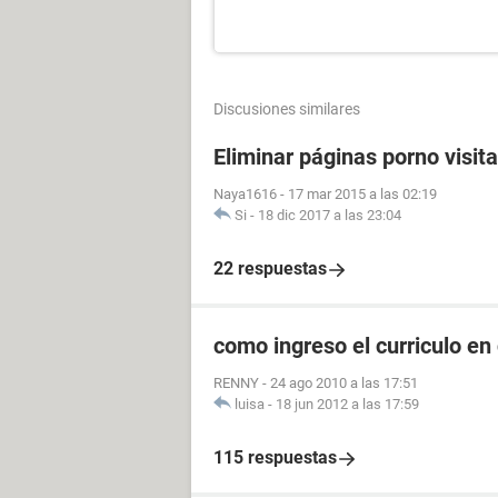
Discusiones similares
Eliminar páginas porno visit
Naya1616
-
17 mar 2015 a las 02:19
Si
-
18 dic 2017 a las 23:04
22 respuestas
como ingreso el curriculo en
RENNY
-
24 ago 2010 a las 17:51
luisa
-
18 jun 2012 a las 17:59
115 respuestas