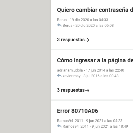
Quiero cambiar contraseña d
Berus
-
19 dic 2020 a las 04:33
Berus
-
20 dic 2020 a las 05:08
3 respuestas
Cómo ingresar a la página 
adrianam.udola
-
17 jun 2014 a las 22:40
xavier may
-
3 jul 2016 a las 00:48
3 respuestas
Error 80710A06
Ramos94_2011
-
9 jun 2021 a las 04:23
Ramos94_2011
-
9 jun 2021 a las 18:49