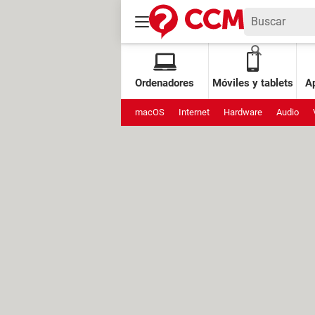
Ordenadores
Móviles y tablets
Ap
macOS
Internet
Hardware
Audio