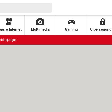
ps e Internet
Multimedia
Gaming
Cibersegurid
Videojuegos