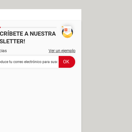
SCRÍBETE A NUESTRA
SLETTER!
cias
Ver un ejemplo