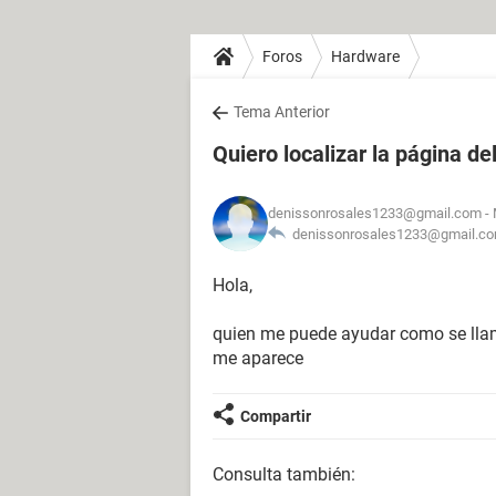
Foros
Hardware
Tema Anterior
Quiero localizar la página de
denissonrosales1233@gmail.com
- 
denissonrosales1233@gmail.co
Hola,
quien me puede ayudar como se llama
me aparece
Compartir
Consulta también: