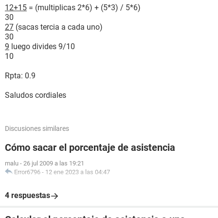
12+15
= (multiplicas 2*6) + (5*3) / 5*6)
30
27
(sacas tercia a cada uno)
30
9
luego divides 9/10
10
Rpta: 0.9
Saludos cordiales
Discusiones similares
Cómo sacar el porcentaje de asistencia
malu
-
26 jul 2009 a las 19:21
Error6796
-
12 ene 2023 a las 04:47
4 respuestas