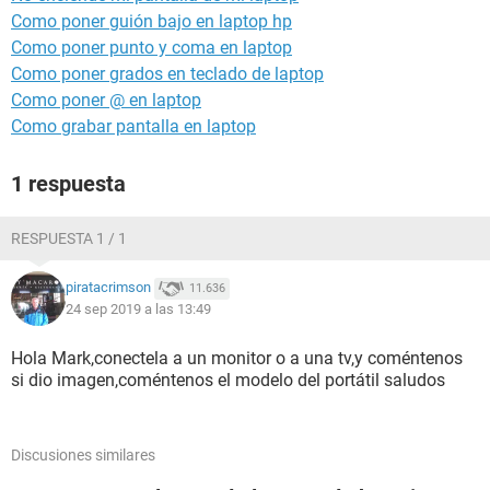
Como poner guión bajo en laptop hp
Como poner punto y coma en laptop
Como poner grados en teclado de laptop
Como poner @ en laptop
Como grabar pantalla en laptop
1 respuesta
RESPUESTA 1 / 1
piratacrimson
11.636
24 sep 2019 a las 13:49
Hola Mark,conectela a un monitor o a una tv,y coméntenos
si dio imagen,coméntenos el modelo del portátil saludos
Discusiones similares