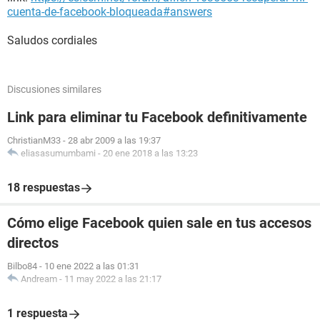
cuenta-de-facebook-bloqueada#answers
Saludos cordiales
Discusiones similares
Link para eliminar tu Facebook definitivamente
ChristianM33
-
28 abr 2009 a las 19:37
eliasasumumbami
-
20 ene 2018 a las 13:23
18 respuestas
Cómo elige Facebook quien sale en tus accesos
directos
Bilbo84
-
10 ene 2022 a las 01:31
Andream
-
11 may 2022 a las 21:17
1 respuesta