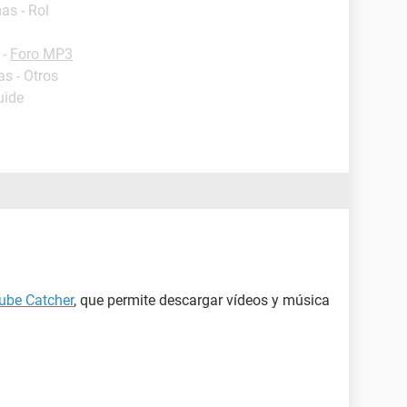
as - Rol
-
Foro MP3
s - Otros
uide
ube Catcher
, que permite descargar vídeos y música