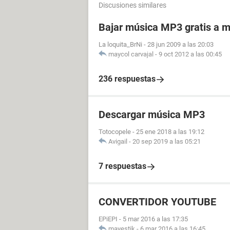
Discusiones similares
Bajar música MP3 gratis a m
La loquita_BrNi
-
28 jun 2009 a las 20:03
maycol carvajal
-
9 oct 2012 a las 00:45
236 respuestas
Descargar música MP3
Totocopele
-
25 ene 2018 a las 19:12
Avigail
-
20 sep 2019 a las 05:21
7 respuestas
CONVERTIDOR YOUTUBE
EPiEPI
-
5 mar 2016 a las 17:35
mayestik
-
6 mar 2016 a las 16:45