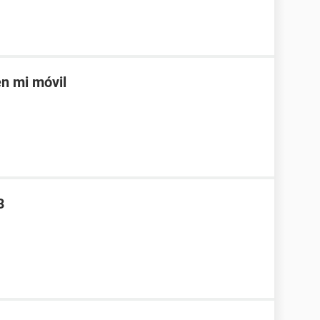
en mi móvil
3