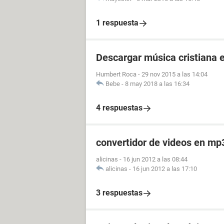
1 respuesta
Descargar música cristiana 
Humbert Roca
-
29 nov 2015 a las 14:04
Bebe
-
8 may 2018 a las 16:34
4 respuestas
convertidor de videos en mp
alicinas
-
16 jun 2012 a las 08:44
alicinas
-
16 jun 2012 a las 17:10
3 respuestas