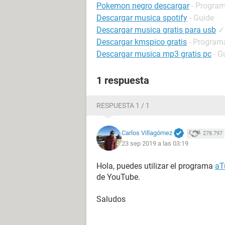
Pokemon negro descargar
- Program
Descargar musica spotify
- Guide
Descargar musica gratis para usb
✓
Descargar kmspico gratis
- Programa
Descargar musica mp3 gratis pc
- G
1 respuesta
RESPUESTA 1 / 1
Carlos Villagómez
278.797
23 sep 2019 a las 03:19
Hola, puedes utilizar el programa
aT
de YouTube.
Saludos