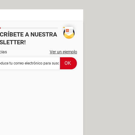
SCRÍBETE A NUESTRA
SLETTER!
cias
Ver un ejemplo