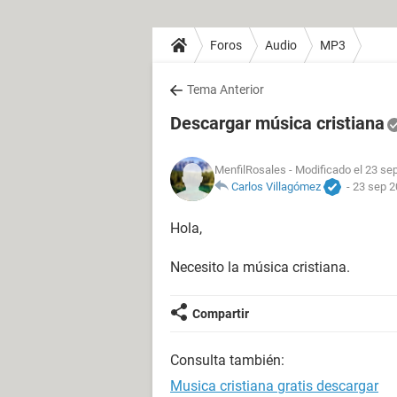
Foros
Audio
MP3
Tema Anterior
Descargar música cristiana
MenfilRosales
- Modificado el 23 se
Carlos Villagómez
-
23 sep 2
Hola,
Necesito la música cristiana.
Compartir
Consulta también:
Musica cristiana gratis descargar