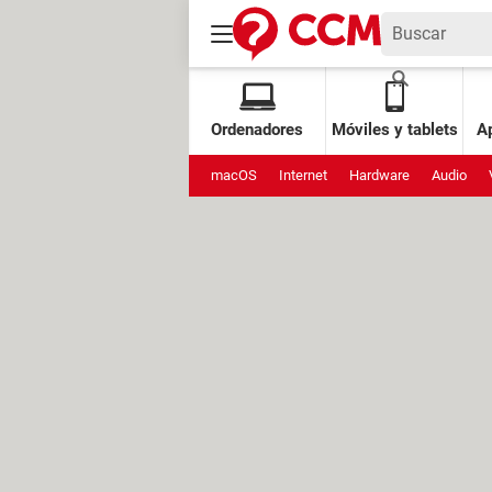
Ordenadores
Móviles y tablets
Ap
macOS
Internet
Hardware
Audio