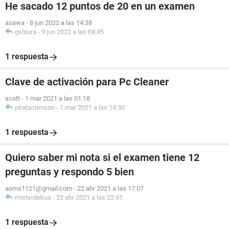
He sacado 12 puntos de 20 en un examen
asawa
-
8 jun 2022 a las 14:38
gslaura
-
9 jun 2022 a las 04:45
1 respuesta
Clave de activación para Pc Cleaner
scott
-
1 mar 2021 a las 01:18
piratacrimson
-
1 mar 2021 a las 14:30
1 respuesta
Quiero saber mi nota si el examen tiene 12
preguntas y respondo 5 bien
aoms1121@gmail.com
-
22 abr 2021 a las 17:07
misterdekus
-
22 abr 2021 a las 22:41
1 respuesta