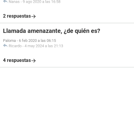
Nanas
-
9 ago 2020 a las 16:58
2 respuestas
Llamada amenazante, ¿de quién es?
Paloma
-
6 feb 2020 a las 06:15
Ricardo
-
4 may 2024 a las 21:13
4 respuestas