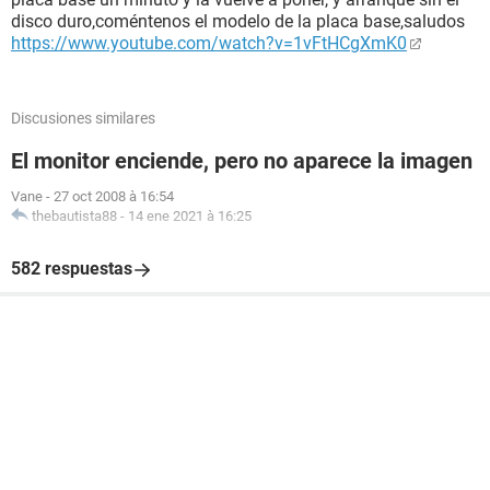
disco duro,coméntenos el modelo de la placa base,saludos
https://www.youtube.com/watch?v=1vFtHCgXmK0
Discusiones similares
El monitor enciende, pero no aparece la imagen
Vane
-
27 oct 2008 à 16:54
thebautista88
-
14 ene 2021 à 16:25
582 respuestas