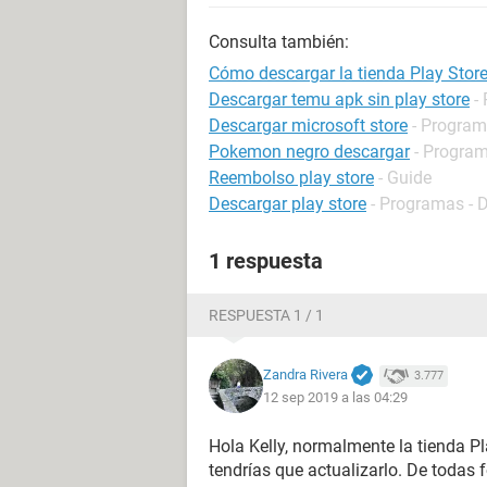
Consulta también:
Cómo descargar la tienda Play Stor
Descargar temu apk sin play store
-
Descargar microsoft store
- Program
Pokemon negro descargar
- Program
Reembolso play store
- Guide
Descargar play store
- Programas - 
1 respuesta
RESPUESTA 1 / 1
Zandra Rivera
3.777
12 sep 2019 a las 04:29
Hola Kelly, normalmente la tienda Pl
tendrías que actualizarlo. De todas f