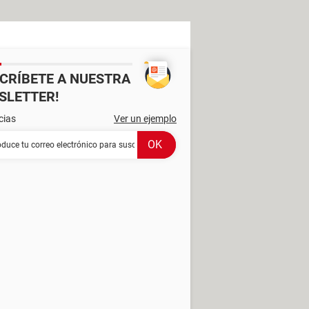
SCRÍBETE A NUESTRA
SLETTER!
cias
Ver un ejemplo