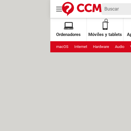
Ordenadores
Móviles y tablets
Ap
macOS
Internet
Hardware
Audio