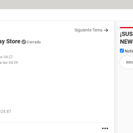
Siguiente Tema
¡SU
ay Store
NEW
Cerrado
Noti
as 04:27
a las 04:29
.
924.87