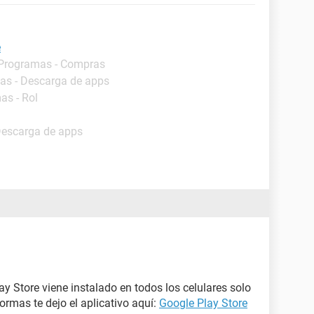
e
 Programas - Compras
as - Descarga de apps
as - Rol
Descarga de apps
ay Store viene instalado en todos los celulares solo
ormas te dejo el aplicativo aquí:
Google Play Store