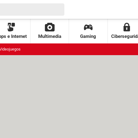
ps e Internet
Multimedia
Gaming
Cibersegurid
Videojuegos