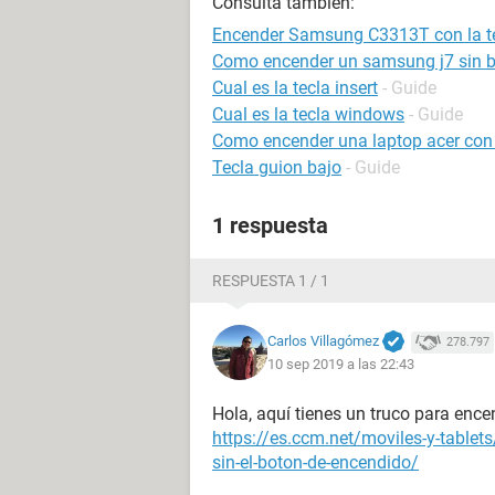
Consulta también:
Encender Samsung C3313T con la t
Como encender un samsung j7 sin b
Cual es la tecla insert
- Guide
Cual es la tecla windows
- Guide
Como encender una laptop acer con 
Tecla guion bajo
- Guide
1 respuesta
RESPUESTA 1 / 1
Carlos Villagómez
278.797
10 sep 2019 a las 22:43
Hola, aquí tienes un truco para ence
https://es.ccm.net/moviles-y-tabl
sin-el-boton-de-encendido/