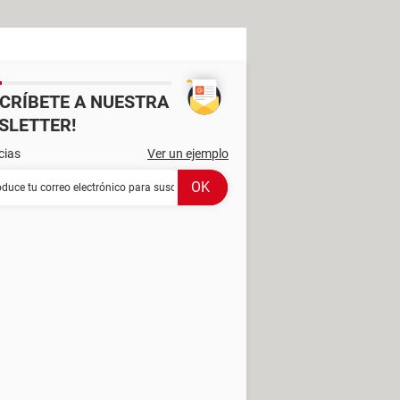
SCRÍBETE A NUESTRA
SLETTER!
cias
Ver un ejemplo