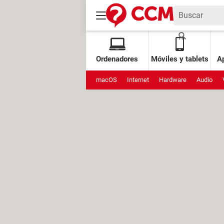
Ordenadores
Móviles y tablets
Ap
macOS
Internet
Hardware
Audio