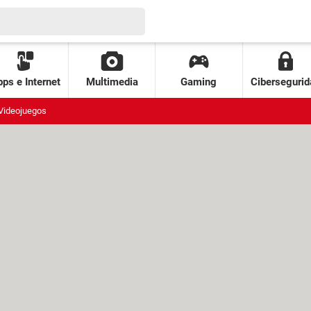
ps e Internet
Multimedia
Gaming
Cibersegurid
Videojuegos