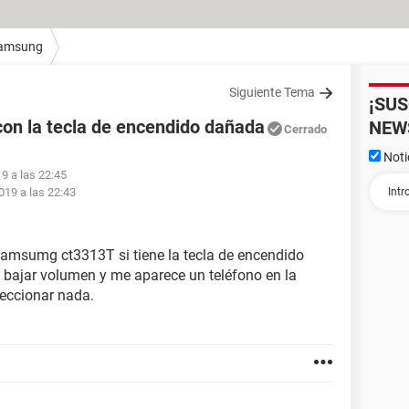
amsung
Siguiente Tema
¡SU
n la tecla de encendido dañada
NEW
Cerrado
Noti
9 a las 22:45
019 a las 22:43
amsumg ct3313T si tiene la tecla de encendido
e bajar volumen y me aparece un teléfono en la
leccionar nada.