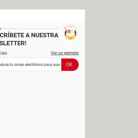
SCRÍBETE A NUESTRA
SLETTER!
cias
Ver un ejemplo