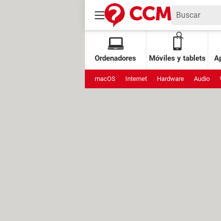
Ordenadores
Móviles y tablets
Ap
macOS
Internet
Hardware
Audio