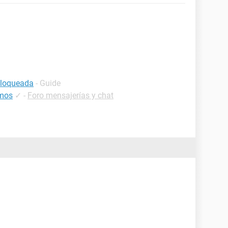
bloqueada
- Guide
imos
✓
-
Foro mensajerías y chat