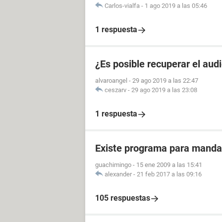
Carlos-vialfa
-
1 ago 2019 a las 05:46
1 respuesta
¿Es posible recuperar el aud
alvaroangel
-
29 ago 2019 a las 22:47
ceszarv
-
29 ago 2019 a las 23:08
1 respuesta
Existe programa para manda
guachimingo
-
15 ene 2009 a las 15:41
alexander
-
21 feb 2017 a las 09:16
105 respuestas