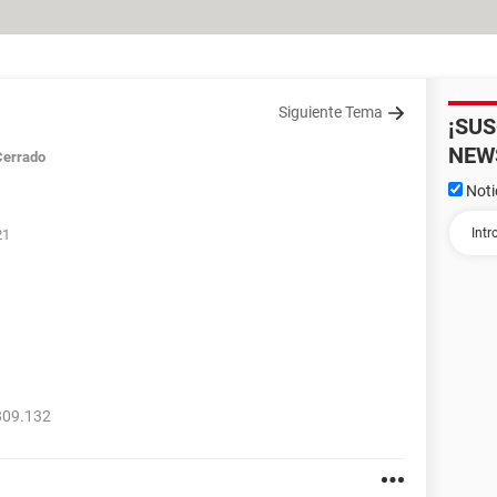
Siguiente Tema
¡SU
NEW
Cerrado
Noti
21
809.132