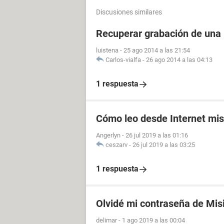
Discusiones similares
Recuperar grabación de una
luistena
-
25 ago 2014 a las 21:54
Carlos-vialfa
-
26 ago 2014 a las 04:13
1 respuesta
Cómo leo desde Internet mi
Angerlyn
-
26 jul 2019 a las 01:16
ceszarv
-
26 jul 2019 a las 03:25
1 respuesta
Olvidé mi contraseña de Mis
delimar
-
1 ago 2019 a las 00:04