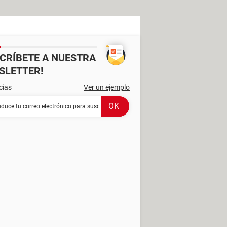
SCRÍBETE A NUESTRA
SLETTER!
cias
Ver un ejemplo