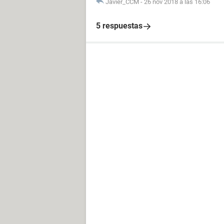
Javier_CCM
-
26 nov 2018 a las 16:06
5 respuestas