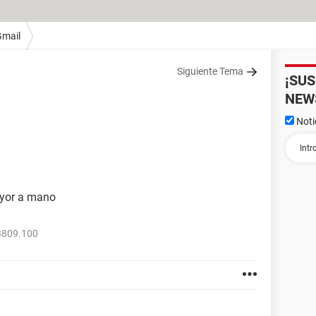
Gmail
Siguiente Tema
¡SU
NEW
Noti
mayor a mano
3809.100