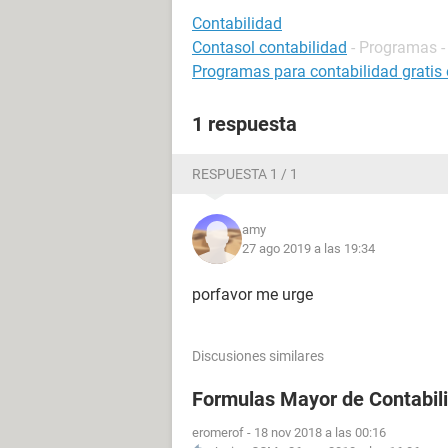
Contabilidad
Contasol contabilidad
- Programas -
Programas para contabilidad gratis
1 respuesta
RESPUESTA 1 / 1
amy
27 ago 2019 a las 19:34
porfavor me urge
Discusiones similares
Formulas Mayor de Contabilid
eromerof
-
18 nov 2018 a las 00:16