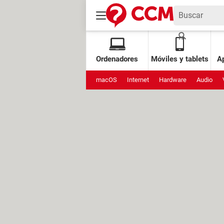
Ordenadores
Móviles y tablets
Ap
macOS
Internet
Hardware
Audio