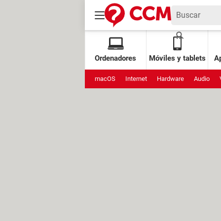
Ordenadores
Móviles y tablets
Ap
macOS
Internet
Hardware
Audio