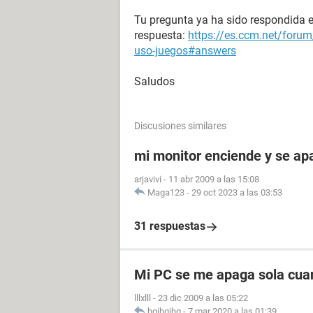
Tu pregunta ya ha sido respondida en
respuesta:
https://es.ccm.net/foru
uso-juegos#answers
Saludos
Discusiones similares
mi monitor enciende y se a
arjavivi
-
11 abr 2009 a las 15:08
Maga123
-
29 oct 2023 a las 03:53
31 respuestas
Mi PC se me apaga sola cua
lllxlll
-
23 dic 2009 a las 05:22
hgjhgjhg
-
7 mar 2020 a las 01:39