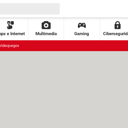
ps e Internet
Multimedia
Gaming
Cibersegurid
Videojuegos