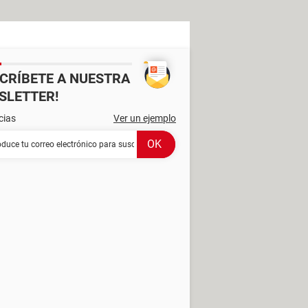
SCRÍBETE A NUESTRA
SLETTER!
cias
Ver un ejemplo