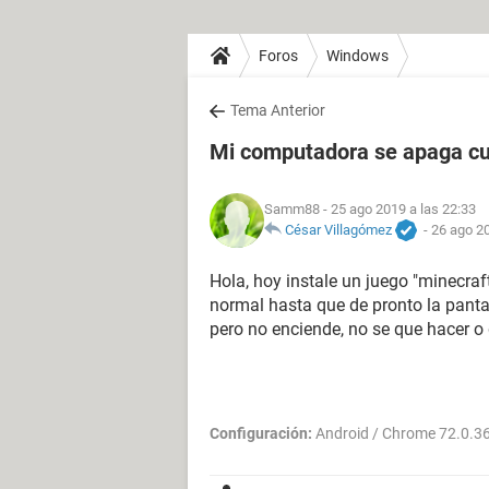
Foros
Windows
Tema Anterior
Mi computadora se apaga c
Samm88
- 25 ago 2019 a las 22:33
César Villagómez
-
26 ago 20
Hola, hoy instale un juego "minecra
normal hasta que de pronto la pantal
pero no enciende, no se que hacer o
Configuración:
Android / Chrome 72.0.3