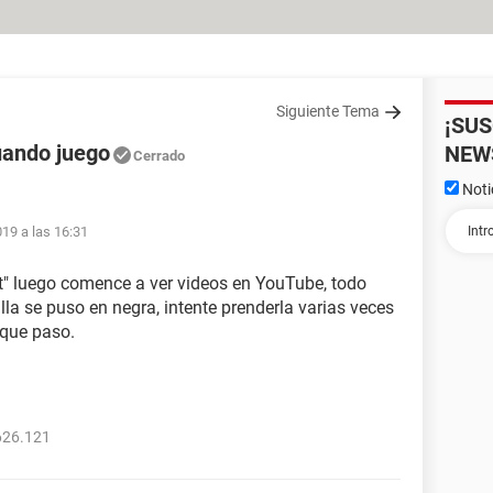
Siguiente Tema
¡SU
uando juego
NEW
Cerrado
Noti
19 a las 16:31
ft" luego comence a ver videos en YouTube, todo
la se puso en negra, intente prenderla varias veces
 que paso.
626.121