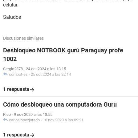
celular.
Saludos
Discusiones similares
Desbloqueo NOTBOOK gurú Paraguay profe
1002
Sergio2378
-
24 oct 2024 a las 13:15
ccmbot-es
-
25 oct 2024 a las 22:14
1 respuesta
Cómo desbloqueo una computadora Guru
Rico
-
9 nov 2020 a las 18:55
carloslopezjurado
-
10 nov 2020 a las 09:21
1 respuesta