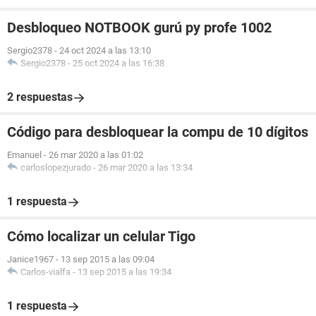
Desbloqueo NOTBOOK gurú py profe 1002
Sergio2378
-
24 oct 2024 a las 13:10
Sergio2378
-
25 oct 2024 a las 16:38
2 respuestas
Código para desbloquear la compu de 10 dígitos
Emanuel
-
26 mar 2020 a las 01:02
carloslopezjurado
-
26 mar 2020 a las 13:34
1 respuesta
Cómo localizar un celular Tigo
Janice1967
-
13 sep 2015 a las 09:04
Carlos-vialfa
-
13 sep 2015 a las 19:34
1 respuesta